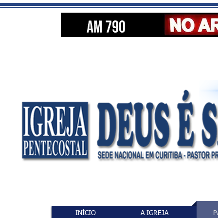
INÍCIO
A IGREJA
P