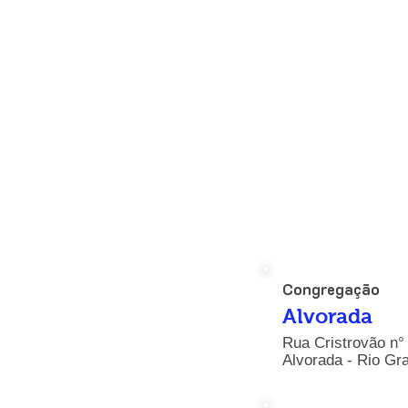
Segunda 
Terça -
Quarta - 
Quinta -
Sexta - 09
Congregação
Alvorada
Rua Cristrovão n° 
Alvorada - Rio Gr