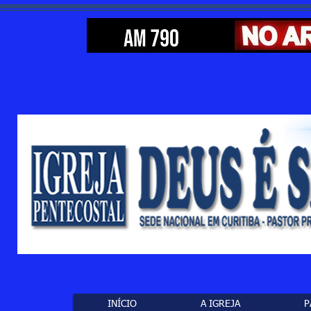
INÍCIO
A IGREJA
P