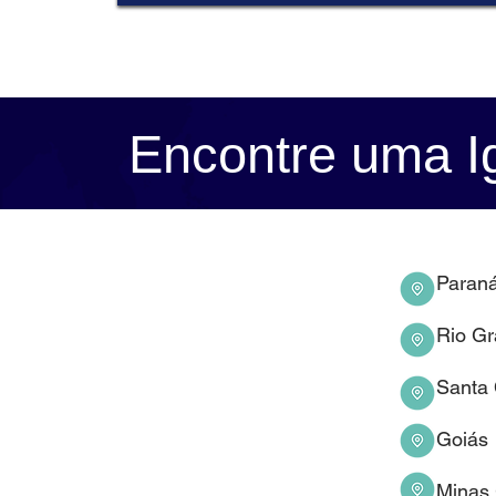
Encontre uma I
Paran
Rio Gr
Santa 
Goiás
Minas 