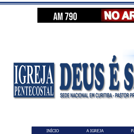
INÍCIO
A IGREJA
P